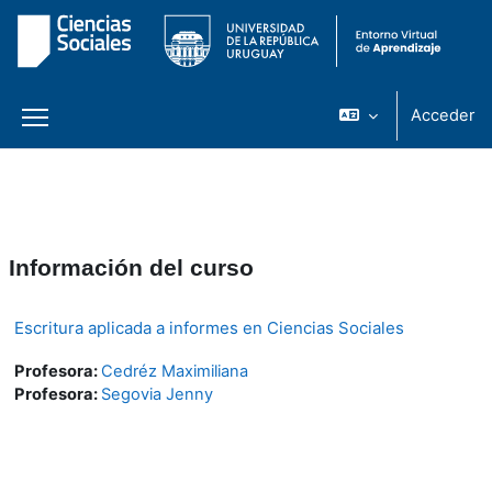
Acceder
Panel lateral
Salta al contenido principal
Información del curso
Escritura aplicada a informes en Ciencias Sociales
Profesora:
Cedréz Maximiliana
Profesora:
Segovia Jenny