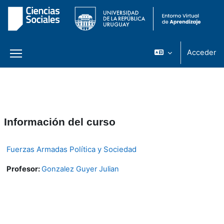
Acceder
Panel lateral
Salta al contenido principal
Información del curso
Fuerzas Armadas Política y Sociedad
Profesor:
Gonzalez Guyer Julian