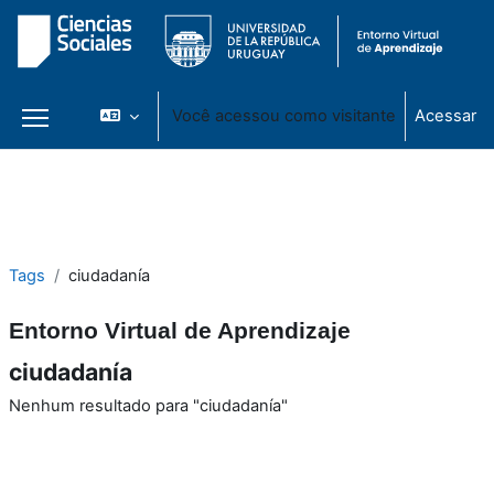
Você acessou como visitante
Acessar
Painel lateral
Ir para o conteúdo principal
Tags
ciudadanía
Entorno Virtual de Aprendizaje
ciudadanía
Nenhum resultado para "ciudadanía"