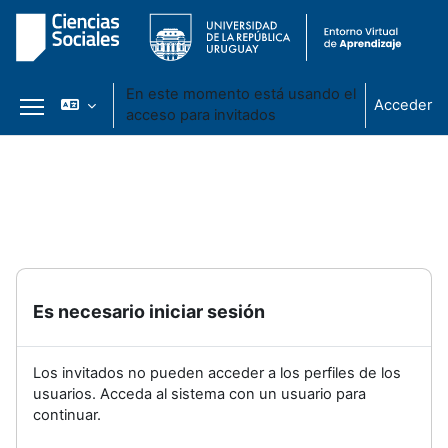
En este momento está usando el
Acceder
acceso para invitados
Panel lateral
Salta al contenido principal
Es necesario iniciar sesión
Los invitados no pueden acceder a los perfiles de los
usuarios. Acceda al sistema con un usuario para
continuar.