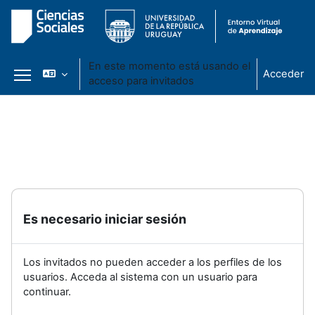
En este momento está usando el
Acceder
acceso para invitados
Panel lateral
Salta al contenido principal
Es necesario iniciar sesión
Los invitados no pueden acceder a los perfiles de los
usuarios. Acceda al sistema con un usuario para
continuar.