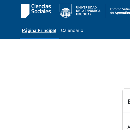
Página Principal
Calendario
Salta al contenido principal
L
A