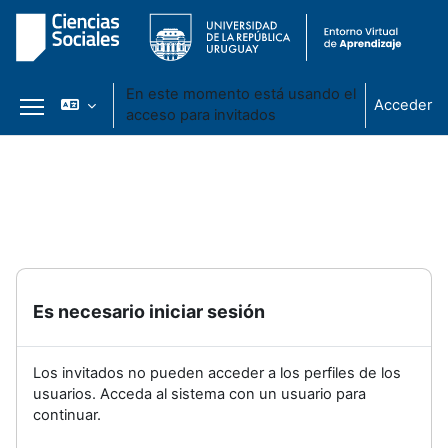
En este momento está usando el
Acceder
acceso para invitados
Panel lateral
Salta al contenido principal
Es necesario iniciar sesión
Los invitados no pueden acceder a los perfiles de los
usuarios. Acceda al sistema con un usuario para
continuar.