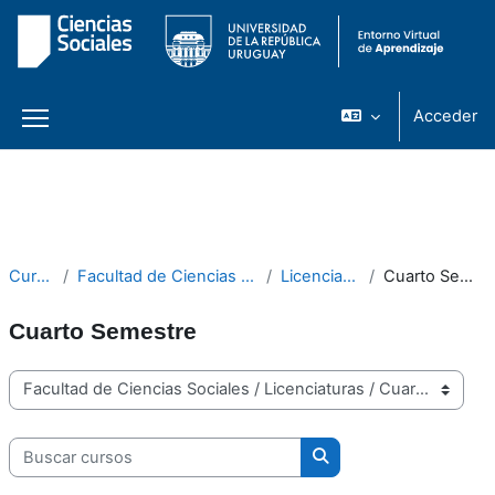
Acceder
Panel lateral
Salta al contenido principal
Cursos
Facultad de Ciencias Sociales
Licenciaturas
Cuarto Semestre
Cuarto Semestre
Categorías
Buscar cursos
Buscar cursos